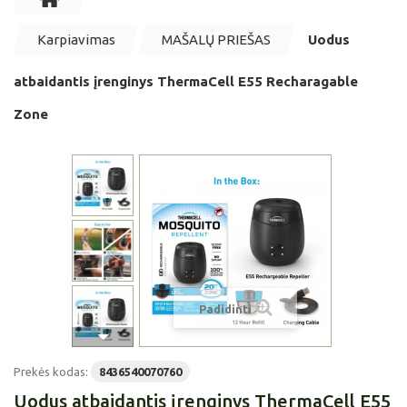
Karpiavimas
MAŠALŲ PRIEŠAS
Uodus
atbaidantis įrenginys ThermaCell E55 Recharagable
Zone
Padidinti
Prekės kodas:
8436540070760
Uodus atbaidantis įrenginys ThermaCell E55