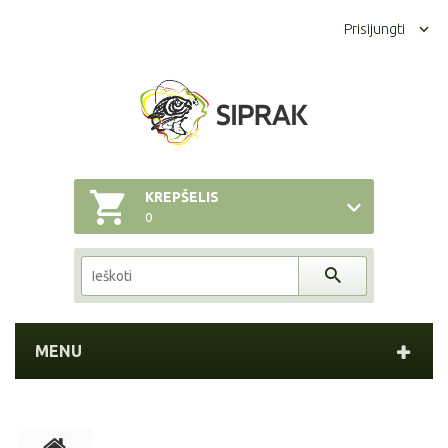
Prisijungti
KREPŠELIS
0
MENU