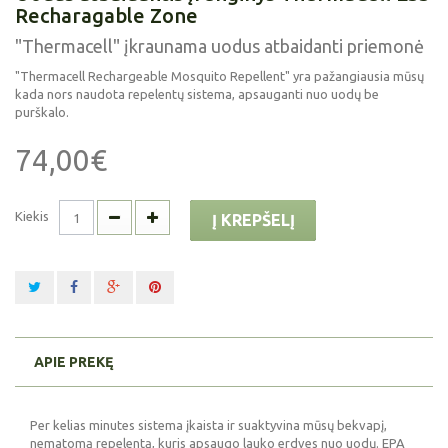
Recharagable Zone
"Thermacell" įkraunama uodus atbaidanti priemonė
"Thermacell Rechargeable Mosquito Repellent" yra pažangiausia mūsų
kada nors naudota repelentų sistema, apsauganti nuo uodų be
purškalo.
74,00€
Kiekis
Į KREPŠELĮ
APIE PREKĘ
Per kelias minutes sistema įkaista ir suaktyvina mūsų bekvapį,
nematomą repelentą, kuris apsaugo lauko erdves nuo uodų. EPA