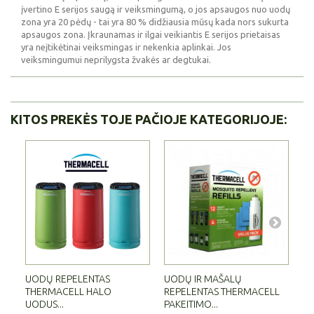
įvertino E serijos saugą ir veiksmingumą, o jos apsaugos nuo uodų
zona yra 20 pėdų - tai yra 80 % didžiausia mūsų kada nors sukurta
apsaugos zona. Įkraunamas ir ilgai veikiantis E serijos prietaisas
yra neįtikėtinai veiksmingas ir nekenkia aplinkai. Jos
veiksmingumui neprilygsta žvakės ar degtukai.
KITOS PREKĖS TOJE PAČIOJE KATEGORIJOJE:
UODŲ REPELENTAS
UODŲ IR MAŠALŲ
UO
THERMACELL HALO
REPELENTAS THERMACELL
RE
UODUS...
PAKEITIMO...
ŽE