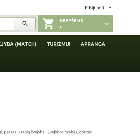
Prisijungti
KREPŠELIS
0
EJYBA (MATCH)
TURIZMUI
APRANGA
ai, pašarai karpių žvejybai. Žvejybos prekės, greitas