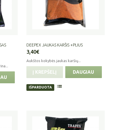
SAS
DEEPEX JAUKAS KARŠIS +PLIUS
3,40€
Aukštos kokybės jaukas karšių...
na...
Į KREPŠELĮ
DAUGIAU
IAU
IŠPARDUOTA