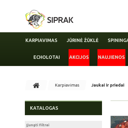
KARPIAVIMAS
JŪRINĖ ŽŪKLĖ
SPINING
ECHOLOTAI
AKCIJOS
NAUJIENOS
Karpiavimas
Jaukai ir priedai
KATALOGAS
Įjungti filtrai