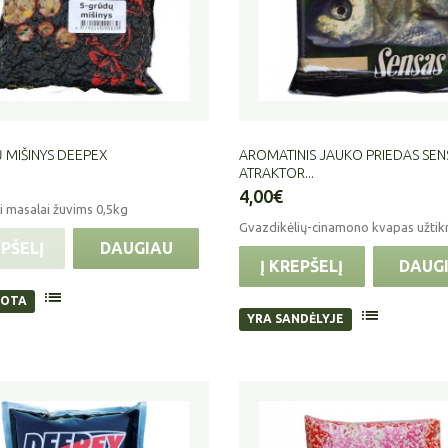
Ų MIŠINYS DEEPEX
AROMATINIS JAUKO PRIEDAS SEN
ATRAKTOR...
4,00€
 masalai žuvims 0,5kg
Gvazdikėlių-cinamono kvapas užtikri
EPŠELĮ
DAUGIAU
Į KREPŠELĮ
DAUG
UOTA
YRA SANDĖLYJE