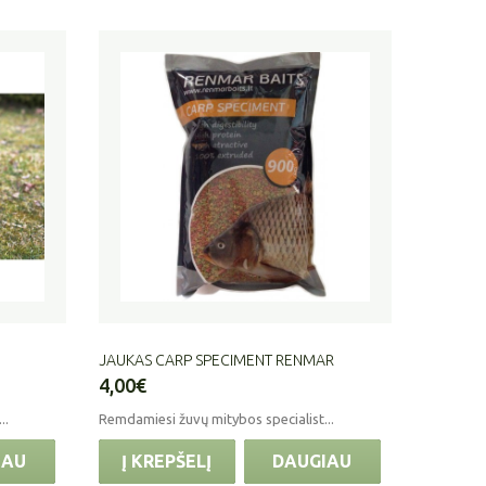
JAUKAS CARP SPECIMENT RENMAR
4,00€
..
Remdamiesi žuvų mitybos specialist...
IAU
Į KREPŠELĮ
DAUGIAU