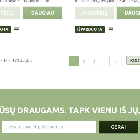
os kokybės, rupaus malimo...
Aukštos kokybės jaukas Karšis XXL,.
EPŠELĮ
DAUGIAU
Į KREPŠELĮ
DAUG
UOTA
IŠPARDUOTA
RODY
 12 iš 170 dalykų
1
2
3
...
15
ŪSŲ DRAUGAMS. TAPK VIENU IŠ JŲ,
GERAI