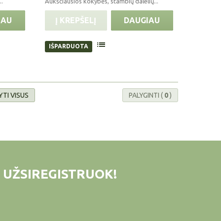
..
Aukščiausios kokybės, stambių dalelių...
IAU
Į KREPŠELĮ
DAUGIAU
IŠPARDUOTA
TI VISUS
PALYGINTI (
0
)
 UŽSIREGISTRUOK!