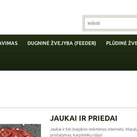
AVIMAS
DUGNINĖ ŽVEJYBA (FEEDER)
PLŪDINĖ ŽV
JAUKAI IR PRIEDAI
Jaukai ir kiti žvejybos reikmenys internetu. Masal
pristatymas, karpininkų rojus!