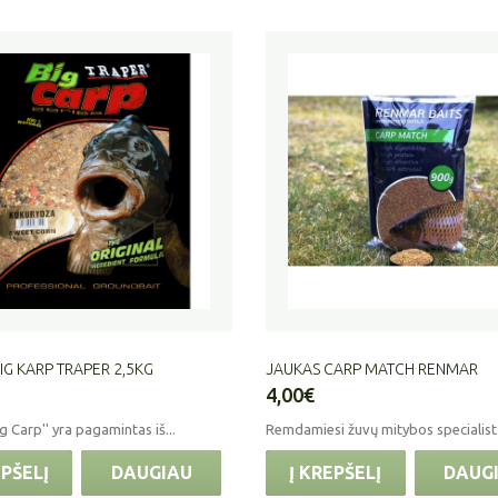
IG KARP TRAPER 2,5KG
JAUKAS CARP MATCH RENMAR
4,00€
g Carp'' yra pagamintas iš...
Remdamiesi žuvų mitybos specialist.
EPŠELĮ
DAUGIAU
Į KREPŠELĮ
DAUG