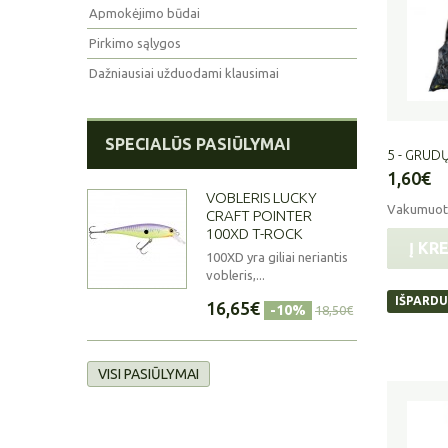
Apmokėjimo būdai
Pirkimo sąlygos
Dažniausiai užduodami klausimai
SPECIALŪS PASIŪLYMAI
5 - GRUD
1,60€
VOBLERIS LUCKY
Vakumuoti
CRAFT POINTER
100XD T-ROCK
Į KR
100XD yra giliai neriantis
vobleris,...
IŠPARD
16,65€
-10%
18,50€
VISI PASIŪLYMAI