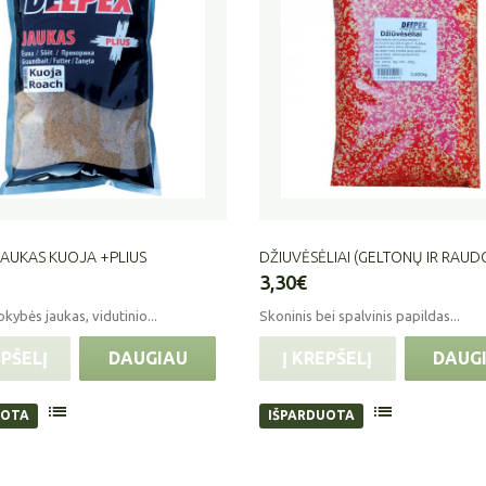
AUKAS KUOJA +PLIUS
DŽIUVĖSĖLIAI (GELTONŲ IR RAUDO
3,30€
kybės jaukas, vidutinio...
Skoninis bei spalvinis papildas...
EPŠELĮ
DAUGIAU
Į KREPŠELĮ
DAUG
UOTA
IŠPARDUOTA