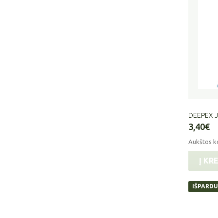
DEEPEX J
3,40€
Aukštos ko
Į KR
IŠPARD