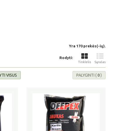
Yra 170 prekės(-ių).
Rodyti:
Tinklelis
Sąrašas
TI VISUS
PALYGINTI (
0
)