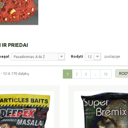
 IR PRIEDAI
pagal
Rodyti
puslapyje
Pavadinimas: A iki Ž
12
RODY
 12 iš 170 dalykų
1
2
3
...
15