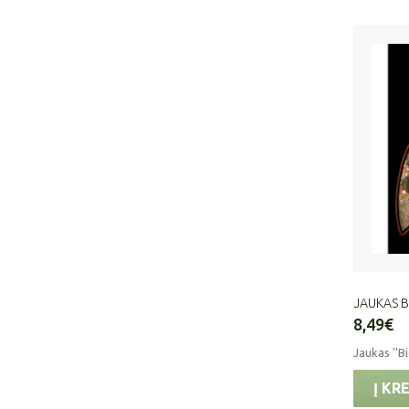
JAUKAS B
8,49€
Jaukas ''Bi
Į KR