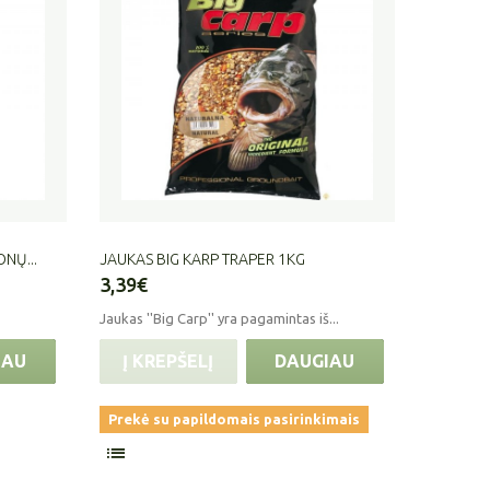
NŲ...
JAUKAS BIG KARP TRAPER 1KG
3,39€
Jaukas ''Big Carp'' yra pagamintas iš...
IAU
Į KREPŠELĮ
DAUGIAU
Prekė su papildomais pasirinkimais