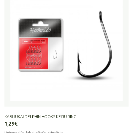
KABLIUKAI DELPHIN HOOKS KEIRU RING
1,29€
Universalūs, labai aštrūs, stiprūs ir...