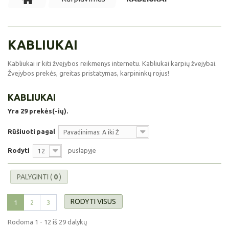
KABLIUKAI
Kabliukai ir kiti žvejybos reikmenys internetu. Kabliukai karpių žvejybai.
Žvejybos prekės, greitas pristatymas, karpininkų rojus!
KABLIUKAI
Yra 29 prekės(-ių).
Rūšiuoti pagal
Pavadinimas: A iki Ž
Rodyti
puslapyje
12
PALYGINTI (
0
)
RODYTI VISUS
1
2
3
Rodoma 1 - 12 iš 29 dalykų