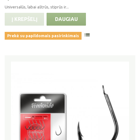
Universalūs, labai aštrūs, stiprūs ir...
Į KREPŠELĮ
DAUGIAU
Prekė su papildomais pasirinkimais