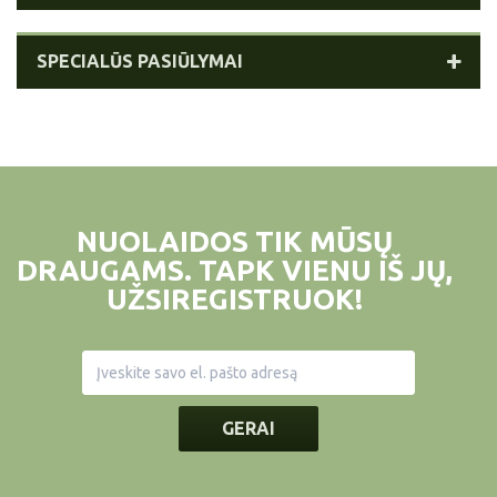
SPECIALŪS PASIŪLYMAI
NUOLAIDOS TIK MŪSŲ
DRAUGAMS. TAPK VIENU IŠ JŲ,
UŽSIREGISTRUOK!
GERAI