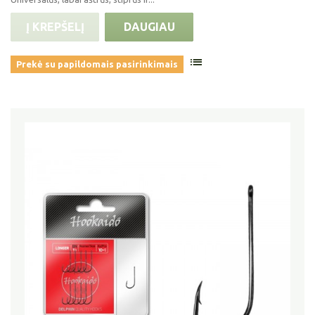
Į KREPŠELĮ
DAUGIAU
Prekė su papildomais pasirinkimais