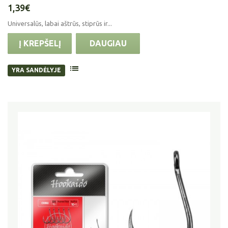
1,39€
Universalūs, labai aštrūs, stiprūs ir...
Į KREPŠELĮ
DAUGIAU
YRA SANDĖLYJE