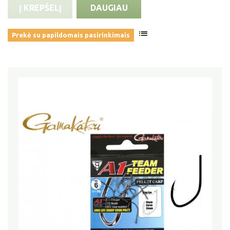
Į KREPŠELĮ
DAUGIAU
Prekė su papildomais pasirinkimais