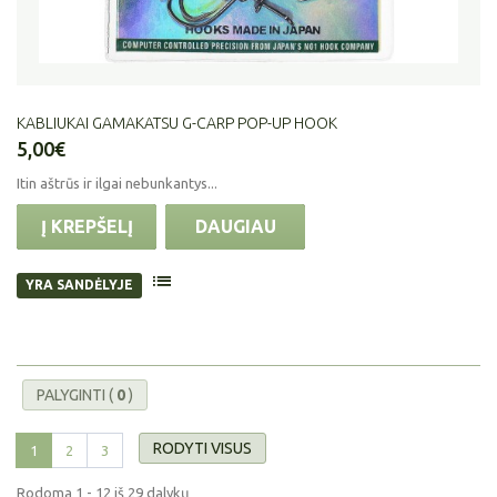
KABLIUKAI GAMAKATSU G-CARP POP-UP HOOK
5,00€
Itin aštrūs ir ilgai nebunkantys...
Į KREPŠELĮ
DAUGIAU
YRA SANDĖLYJE
PALYGINTI (
0
)
RODYTI VISUS
1
2
3
Rodoma 1 - 12 iš 29 dalykų