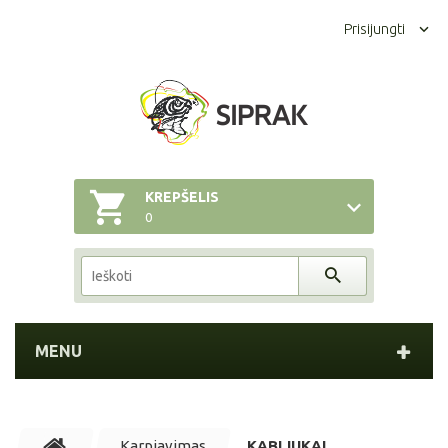
Prisijungti
KREPŠELIS
0
MENU
Karpiavimas
KABLIUKAI