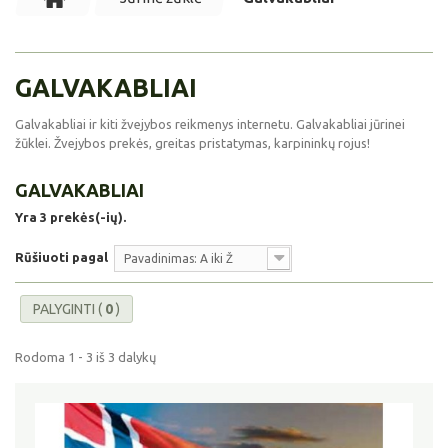
GALVAKABLIAI
Galvakabliai ir kiti žvejybos reikmenys internetu. Galvakabliai jūrinei
žūklei. Žvejybos prekės, greitas pristatymas, karpininkų rojus!
GALVAKABLIAI
Yra 3 prekės(-ių).
Rūšiuoti pagal
Pavadinimas: A iki Ž
PALYGINTI (
0
)
Rodoma 1 - 3 iš 3 dalykų