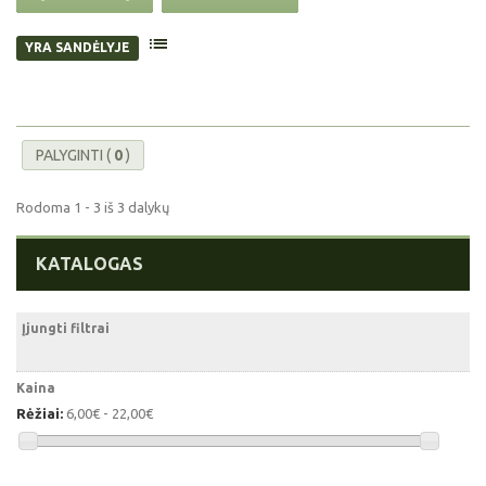
YRA SANDĖLYJE
PALYGINTI (
0
)
Rodoma 1 - 3 iš 3 dalykų
KATALOGAS
Įjungti filtrai
Kaina
Rėžiai:
6,00€ - 22,00€