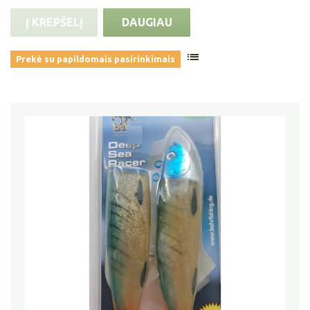
Į KREPŠELĮ
DAUGIAU
Prekė su papildomais pasirinkimais