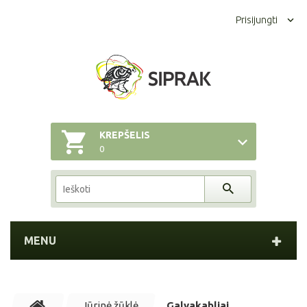
Prisijungti
KREPŠELIS
0
MENU
Jūrinė žūklė
Galvakabliai