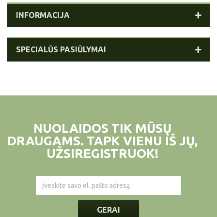
INFORMACIJA
SPECIALŪS PASIŪLYMAI
NUOLAIDOS TIK MŪSŲ
DRAUGAMS. TAPK VIENU IŠ JŲ,
UŽSIREGISTRUOK!
GERAI