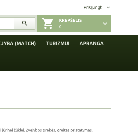
Prisijungti
KREPŠELIS
0
EJYBA (MATCH)
TURIZMUI
APRANGA
ai jūrinei žūklei. Žvejybos prekės, greitas pristatymas,