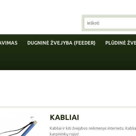
AVIMAS
DUGNINĖ ŽVEJYBA (FEEDER)
PLŪDINĖ ŽV
KABLIAI
Kabliai ir kiti žvejybos reikmenys internetu. Kabli
karpininkų rojus!