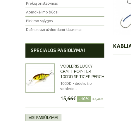
Prekių pristatymas
Apmokėjimo būdai
Pirkimo sąlygos
Dažniausiai užduodami klausimai
KABLI
SPECIALŪS PASIŪLYMAI
VOBLERIS LUCKY
CRAFT POINTER
100DD SP TIGER PERCH
100DD - didelis šio
voblerio...
15,66€
-10%
17,40€
VISI PASIŪLYMAI