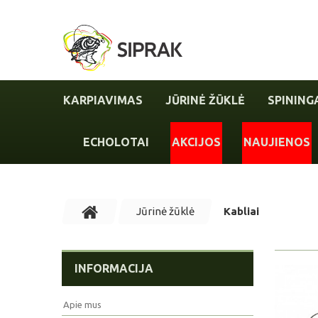
KARPIAVIMAS
JŪRINĖ ŽŪKLĖ
SPINING
ECHOLOTAI
AKCIJOS
NAUJIENOS
Jūrinė žūklė
Kabliai
INFORMACIJA
Apie mus