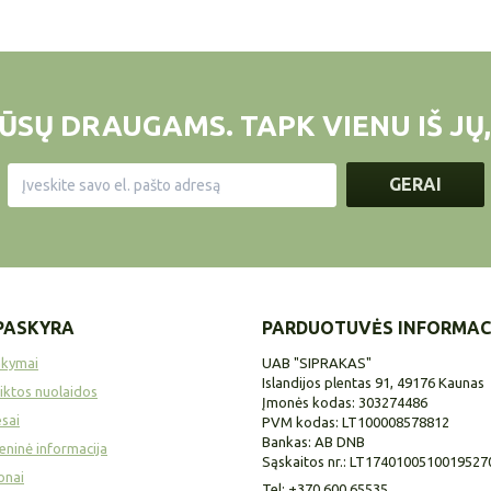
ŪSŲ DRAUGAMS. TAPK VIENU IŠ JŲ,
GERAI
PASKYRA
PARDUOTUVĖS INFORMAC
akymai
UAB "SIPRAKAS"
Islandijos plentas 91, 49176 Kaunas
iktos nuolaidos
Įmonės kodas: 303274486
sai
PVM kodas: LT100008578812
Bankas: AB DNB
ninė informacija
Sąskaitos nr.: LT1740100510019527
onai
Tel:
+370 600 65535