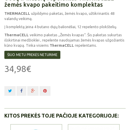
žemės kvapo pakeitimo komplektas
THERMACELL
užpildymo paketas, žemės kvapo, užtikrinantis 48
valandų veikimą.
Į komplektą įeina 4 butano dujų balionėliai, 12 repelento plokštelių.
ThermaCELL
veikimo paketas „Žemės kvapas“. Šis paketas sukurtas
išskirtinai medžioklei , repelente naudojamas žemės kvapas užgožiantis
kūno kvapą. Tinka visiems
ThermaCELL
repelentams.
ŠIUO METU PREKĖS NETURIME
34,98€
KITOS PREKĖS TOJE PAČIOJE KATEGORIJOJE: