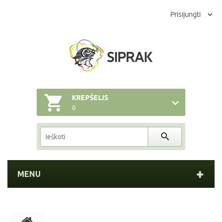
Prisijungti
KREPŠELIS
0
MENU