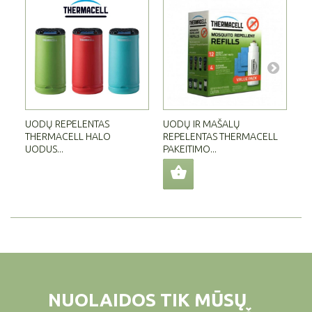
UODŲ REPELENTAS
UODŲ IR MAŠALŲ
UO
THERMACELL HALO
REPELENTAS THERMACELL
RE
UODUS...
PAKEITIMO...
MR
NUOLAIDOS TIK MŪSŲ