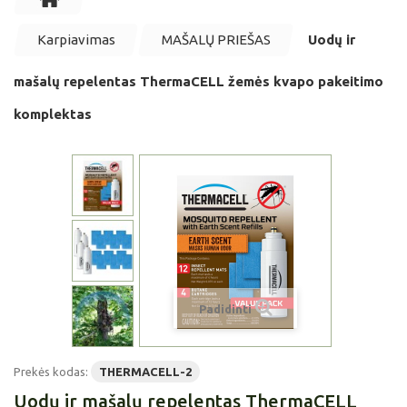
Karpiavimas
MAŠALŲ PRIEŠAS
Uodų ir
mašalų repelentas ThermaCELL žemės kvapo pakeitimo
komplektas
Padidinti
Prekės kodas:
THERMACELL-2
Uodų ir mašalų repelentas ThermaCELL