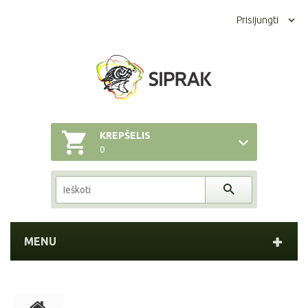
Prisijungti
KREPŠELIS
0
MENU