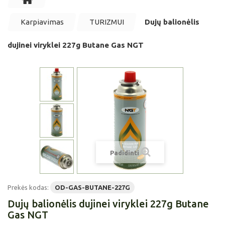
Karpiavimas
TURIZMUI
Dujų balionėlis
dujinei viryklei 227g Butane Gas NGT
Padidinti
Prekės kodas:
OD-GAS-BUTANE-227G
Dujų balionėlis dujinei viryklei 227g Butane
Gas NGT