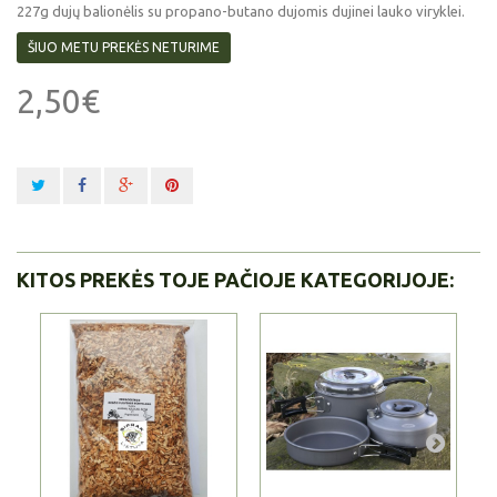
227g dujų balionėlis su propano-butano dujomis dujinei lauko viryklei.
ŠIUO METU PREKĖS NETURIME
2,50€
KITOS PREKĖS TOJE PAČIOJE KATEGORIJOJE: