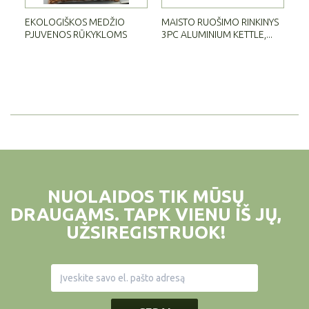
EKOLOGIŠKOS MEDŽIO
MAISTO RUOŠIMO RINKINYS
NE
PJUVENOS RŪKYKLOMS
3PC ALUMINIUM KETTLE,...
SU
NUOLAIDOS TIK MŪSŲ
DRAUGAMS. TAPK VIENU IŠ JŲ,
UŽSIREGISTRUOK!