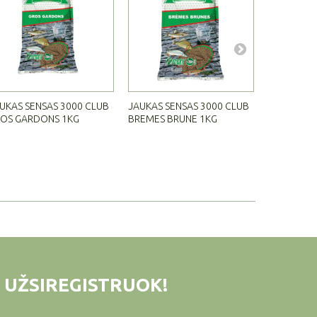
UKAS SENSAS 3000 CLUB
JAUKAS SENSAS 3000 CLUB
JAUKAS SE
OS GARDONS 1KG
BREMES BRUNE 1KG
BREMES 1
 UŽSIREGISTRUOK!