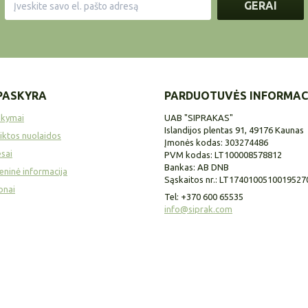
GERAI
PASKYRA
PARDUOTUVĖS INFORMAC
akymai
UAB "SIPRAKAS"
Islandijos plentas 91, 49176 Kaunas
iktos nuolaidos
Įmonės kodas: 303274486
sai
PVM kodas: LT100008578812
Bankas: AB DNB
ninė informacija
Sąskaitos nr.: LT1740100510019527
onai
Tel:
+370 600 65535
info@siprak.com