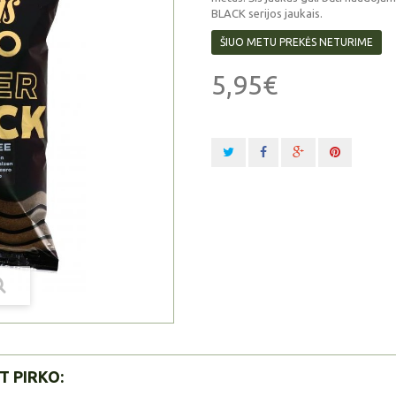
BLACK serijos jaukais.
ŠIUO METU PREKĖS NETURIME
5,95€
T PIRKO: