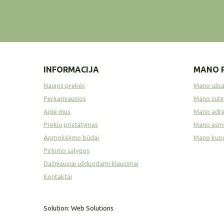
INFORMACIJA
MANO 
Naujos prekės
Mano užs
Perkamiausios
Mano sute
Apie mus
Mano adre
Prekių pristatymas
Mano asme
Apmokėjimo būdai
Mano kup
Pirkimo sąlygos
Dažniausiai užduodami klausimai
Kontaktai
Solution:
Web Solutions