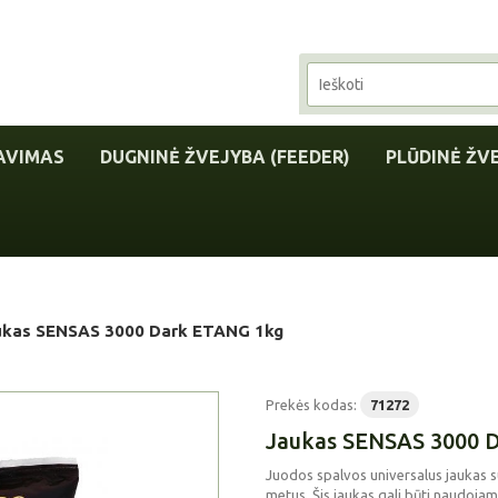
AVIMAS
DUGNINĖ ŽVEJYBA (FEEDER)
PLŪDINĖ ŽV
ukas SENSAS 3000 Dark ETANG 1kg
Prekės kodas:
71272
Jaukas SENSAS 3000 
Juodos
spalvos universalus jaukas s
metus. Šis jaukas gali būti naudojam