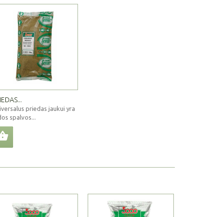
IEDAS...
iversalus priedas jaukui yra
dos spalvos...