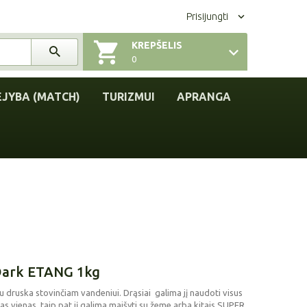
Prisijungti
KREPŠELIS
0
EJYBA (MATCH)
TURIZMUI
APRANGA
Dark ETANG 1kg
u druska stovinčiam vandeniui. Drąsiai galima jį naudoti visus
as vienas, taip pat jį galima maišyti su žeme arba kitais SUPER