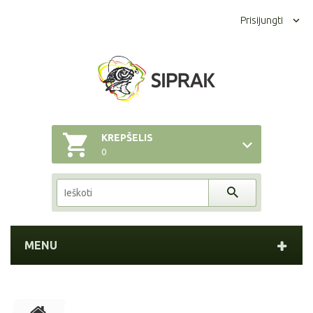
Prisijungti
KREPŠELIS
0
MENU