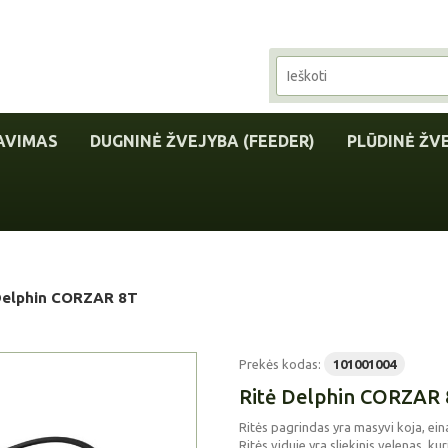
AVIMAS
DUGNINĖ ŽVEJYBA (FEEDER)
PLŪDINĖ ŽV
Delphin CORZAR 8T
Prekės kodas:
101001004
Ritė Delphin CORZAR
Ritės pagrindas yra masyvi koja, eina
Ritės viduje yra sliekinis velenas, ku