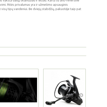
 vyksta daug sklandžiau ir lėčiau. Kartu su anti-reversine
vimi. Ritės privalumas yra ir užmetimo apsauginis
tė visų tipų vandeniui. Be dviejų stabdžių, pakuotėje taip pat