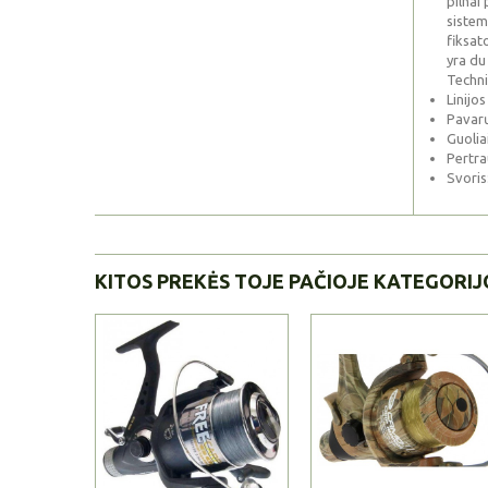
pilnai
sistem
fiksat
yra du
Techni
Linijo
Pavarų
Guolia
Pertra
Svoris
KITOS PREKĖS TOJE PAČIOJE KATEGORIJ