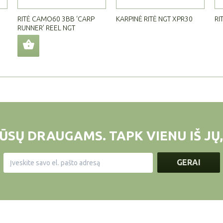
RITĖ CAMO60 3BB ‘CARP
KARPINĖ RITĖ NGT XPR30
RI
RUNNER’ REEL NGT
ŪSŲ DRAUGAMS. TAPK VIENU IŠ JŲ,
GERAI