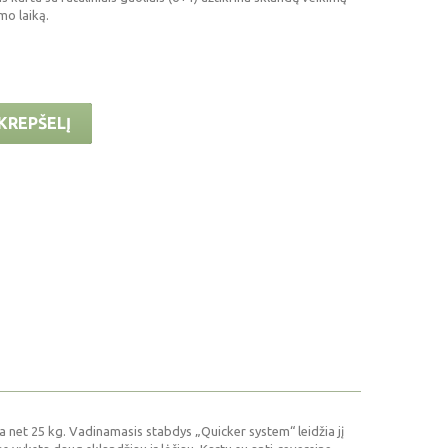
mo laiką.
 KREPŠELĮ
a net 25 kg.
Vadinamasis stabdys „Quicker system“ leidžia jį