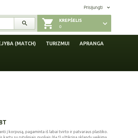
Prisijungti
KREPŠELIS
0
EJYBA (MATCH)
TURIZMUI
APRANGA
 8T
nti į korpusą, pagaminta iš labai tvirto ir patvaraus plastiko.
ris kartu su rutuliniais guoliais (6+1) užtikrina sklandų veikimą