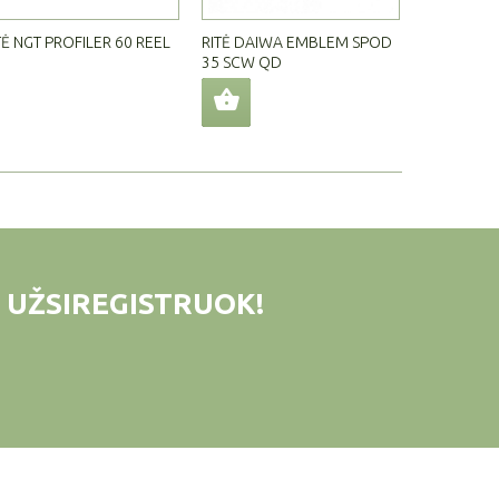
TĖ NGT PROFILER 60 REEL
RITĖ DAIWA EMBLEM SPOD
RITĖ DELPH
35 SCW QD
 UŽSIREGISTRUOK!