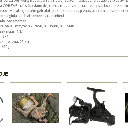
 priveržti per vieną posūkį, o su „Slower system“ pabėgančios žuvies stabdymas
a CORZAR ritė siūlo daugybę galios reguliavimo galimybių, kai kovojate su žu
orius.
Metalinėje ritėje gali tilpti pakankamai daug valo, todėl tai universali ri
 atsarginiai varžtai rankenos tvirtinimui.
niai parametrai:
s talpa 8T mm/m: 0,25/850, 0,30/600, 0,35/440
 skaičius: 4,1:1
i: 6+1
ukimo jėga: 25 kg
: 650g
OJE: