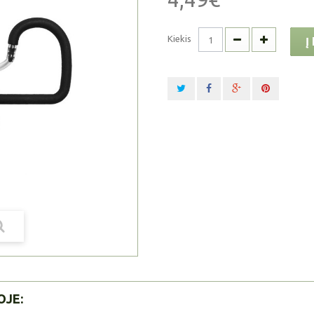
Kiekis
Į
OJE: