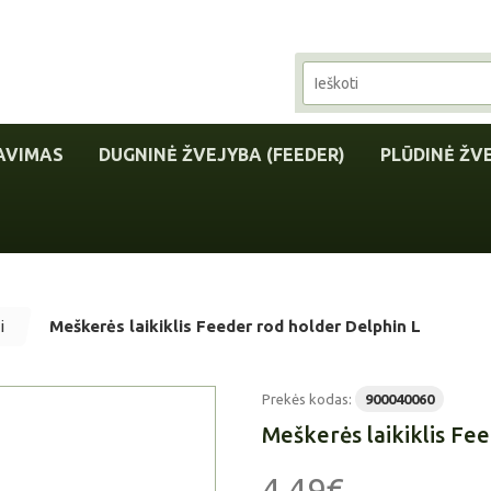
AVIMAS
DUGNINĖ ŽVEJYBA (FEEDER)
PLŪDINĖ ŽV
i
Meškerės laikiklis Feeder rod holder Delphin L
Prekės kodas:
900040060
Meškerės laikiklis Fe
4,49€