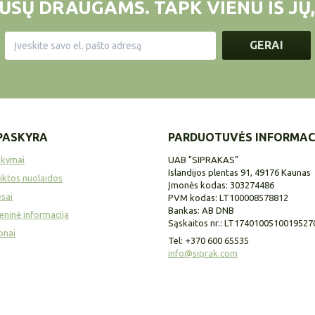
ŪSŲ DRAUGAMS. TAPK VIENU IŠ JŲ,
GERAI
PASKYRA
PARDUOTUVĖS INFORMAC
akymai
UAB "SIPRAKAS"
Islandijos plentas 91, 49176 Kaunas
iktos nuolaidos
Įmonės kodas: 303274486
sai
PVM kodas: LT100008578812
Bankas: AB DNB
ninė informacija
Sąskaitos nr.: LT1740100510019527
onai
Tel:
+370 600 65535
info@siprak.com