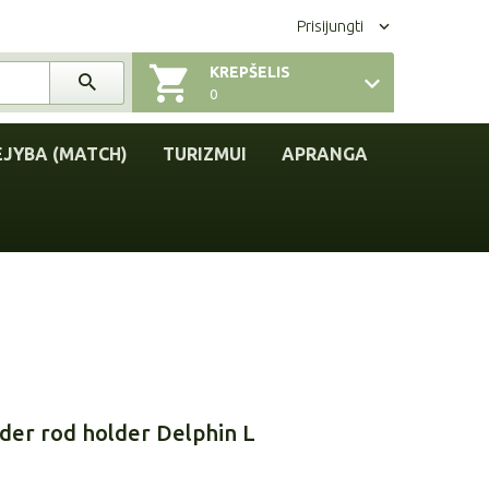
Prisijungti
KREPŠELIS
0
EJYBA (MATCH)
TURIZMUI
APRANGA
eder rod holder Delphin L