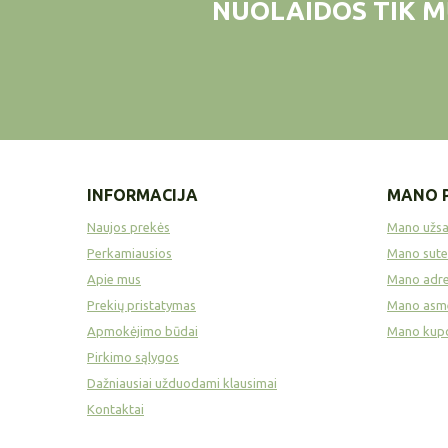
NUOLAIDOS TIK M
INFORMACIJA
MANO 
Naujos prekės
Mano užs
Perkamiausios
Mano sute
Apie mus
Mano adre
Prekių pristatymas
Mano asme
Apmokėjimo būdai
Mano kup
Pirkimo sąlygos
Dažniausiai užduodami klausimai
Kontaktai