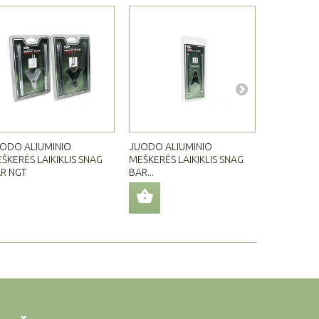
ODO ALIUMINIO
JUODO ALIUMINIO
MEŠKERĖS L
ŠKERĖS LAIKIKLIS SNAG
MEŠKERĖS LAIKIKLIS SNAG
NGT
R NGT
BAR...