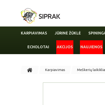
KARPIAVIMAS
JŪRINĖ ŽŪKLĖ
SPINING
ECHOLOTAI
AKCIJOS
NAUJIENOS
Karpiavimas
Meškerių laikiklia