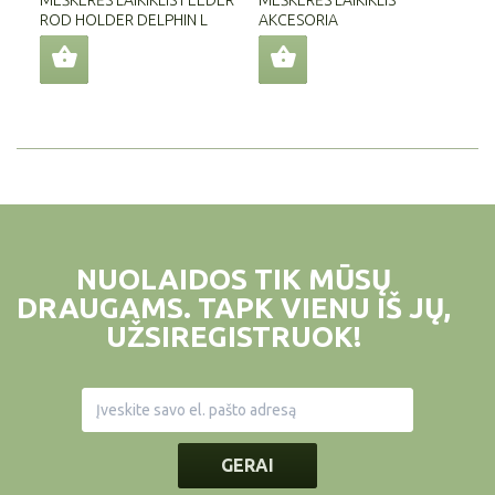
MEŠKERĖS LAIKIKLIS FEEDER
MEŠKERĖS LAIKIKLIS
ME
ROD HOLDER DELPHIN L
AKCESORIA
NUOLAIDOS TIK MŪSŲ
DRAUGAMS. TAPK VIENU IŠ JŲ,
UŽSIREGISTRUOK!
GERAI