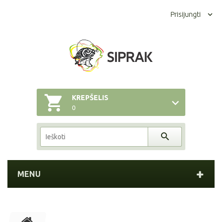
Prisijungti
KREPŠELIS
0
MENU