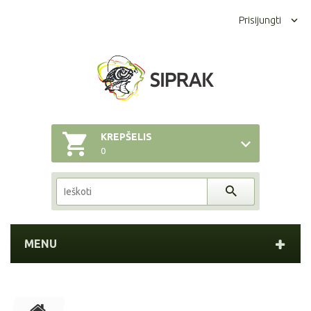
Prisijungti
KREPŠELIS
0
MENU