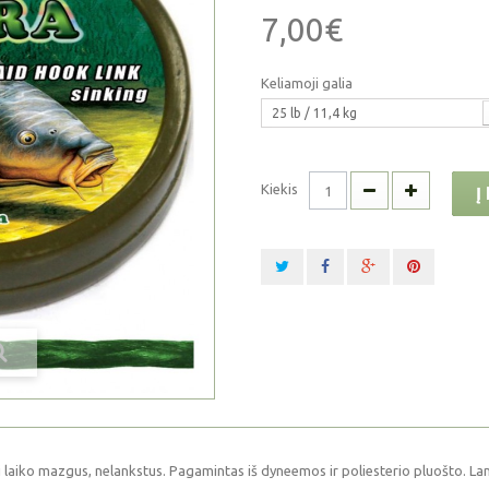
7,00€
Keliamoji galia
25 lb / 11,4 kg
Kiekis
Į
i laiko mazgus, nelankstus. Pagamintas iš dyneemos ir poliesterio pluošto. L