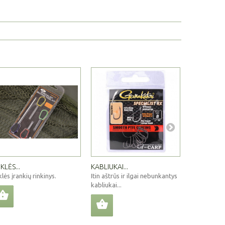
KLĖS...
KABLIUKAI...
METIMO...
lės įrankių rinkinys.
Itin aštrūs ir ilgai nebunkantys
Antpirštis 
kabliukai...
atliekant tol