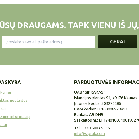
ŪSŲ DRAUGAMS. TAPK VIENU IŠ JŲ,
GERAI
PASKYRA
PARDUOTUVĖS INFORMAC
akymai
UAB "SIPRAKAS"
Islandijos plentas 91, 49176 Kaunas
iktos nuolaidos
Įmonės kodas: 303274486
sai
PVM kodas: LT100008578812
Bankas: AB DNB
ninė informacija
Sąskaitos nr.: LT1740100510019527
onai
Tel:
+370 600 65535
info@siprak.com