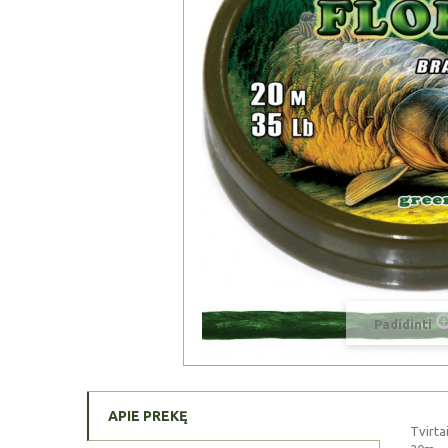
Padidinti
APIE PREKĘ
Tvirta