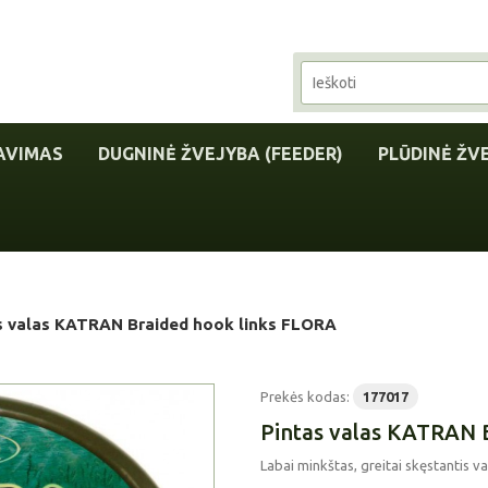
AVIMAS
DUGNINĖ ŽVEJYBA (FEEDER)
PLŪDINĖ ŽV
s valas KATRAN Braided hook links FLORA
Prekės kodas:
177017
Pintas valas KATRAN 
Labai minkštas, greitai skęstantis v