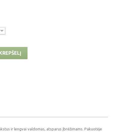
 KREPŠELĮ
ankstus ir lengvai valdomas, atsparus įbrėžimams. Pakuotėje