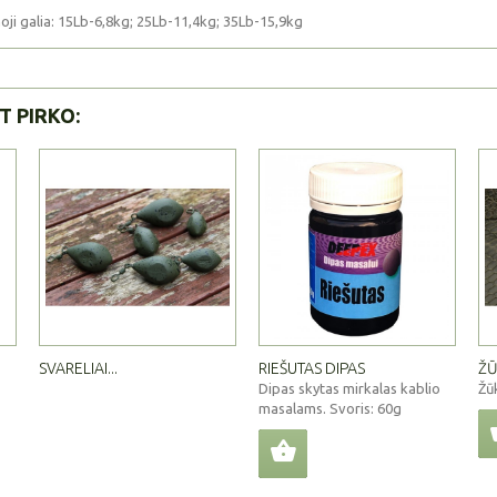
oji galia: 15Lb-6,8kg; 25Lb-11,4kg; 35Lb-15,9kg
T PIRKO:
SVARELIAI...
RIEŠUTAS DIPAS
ŽŪ
Dipas skytas mirkalas kablio
Žūk
masalams. Svoris: 60g