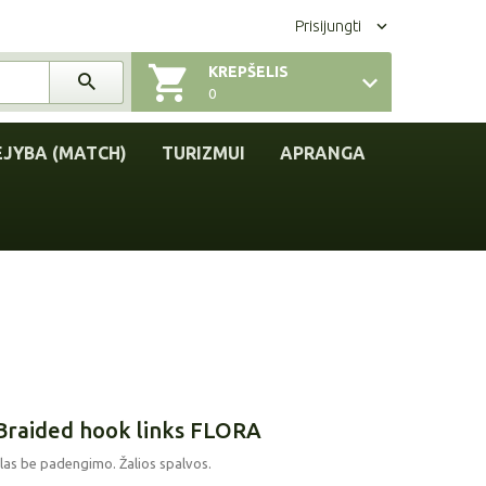
Prisijungti
KREPŠELIS
0
EJYBA (MATCH)
TURIZMUI
APRANGA
Braided hook links FLORA
alas be padengimo. Žalios spalvos.