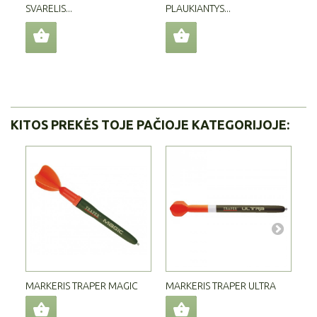
SVARELIS...
PLAUKIANTYS...
DĖ
Šis
išl
KITOS PREKĖS TOJE PAČIOJE KATEGORIJOJE:
MARKERIS TRAPER MAGIC
MARKERIS TRAPER ULTRA
ME
TR