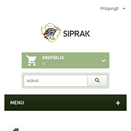
Prisijungti
KREPŠELIS
0
MENU