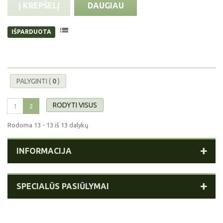
Į KREPŠELĮ
DAUGIAU
IŠPARDUOTA
PALYGINTI (
0
)
RODYTI VISUS
1
2
Rodoma 13 - 13 iš 13 dalykų
INFORMACIJA
SPECIALŪS PASIŪLYMAI