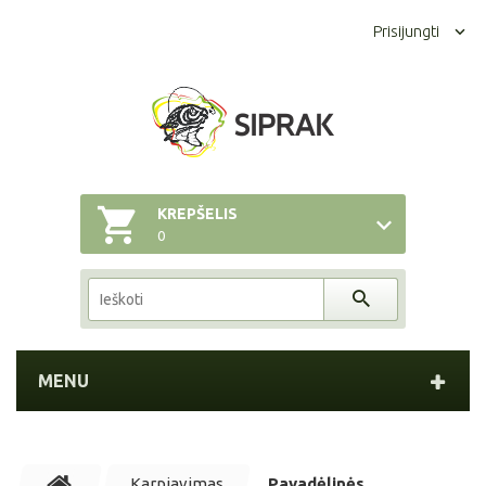
Prisijungti
KREPŠELIS
0
MENU
Karpiavimas
Pavadėlinės