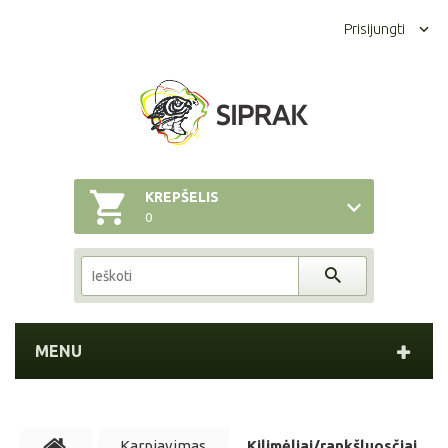
Prisijungti
KREPŠELIS
0
MENU
Karpiavimas
Kilimėliai/rankšluosčiai