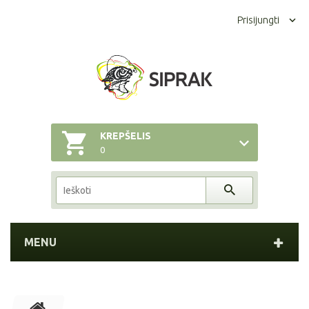
Prisijungti
KREPŠELIS
0
MENU