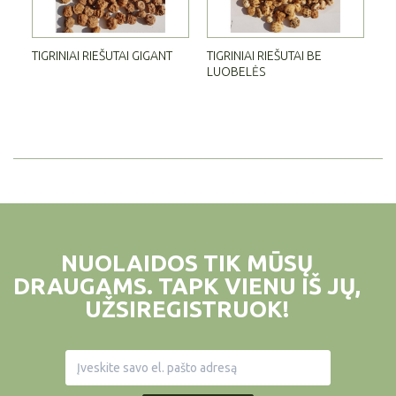
TIGRINIAI RIEŠUTAI GIGANT
TIGRINIAI RIEŠUTAI BE
TI
LUOBELĖS
NUOLAIDOS TIK MŪSŲ
DRAUGAMS. TAPK VIENU IŠ JŲ,
UŽSIREGISTRUOK!