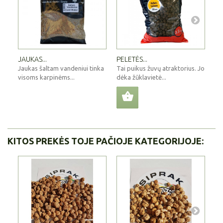
JAUKAS...
PELETĖS...
VA
Jaukas šaltam vandeniui tinka
Tai puikus žuvų atraktorius. Jo
Sk
visoms karpinėms...
dėka žūklavietė...
sp
KITOS PREKĖS TOJE PAČIOJE KATEGORIJOJE: