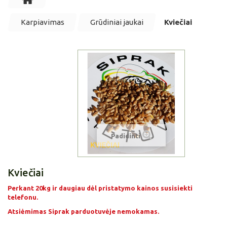
Karpiavimas
Grūdiniai jaukai
Kviečiai
Padidinti
Kviečiai
Perkant 20kg ir daugiau dėl pristatymo kainos susisiekti
telefonu.
Atsiėmimas Siprak parduotuvėje nemokamas.