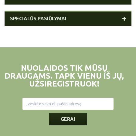
SPECIALŪS PASIŪLYMAI
NUOLAIDOS TIK MŪSŲ
DRAUGAMS. TAPK VIENU IŠ JŲ,
UŽSIREGISTRUOK!
GERAI