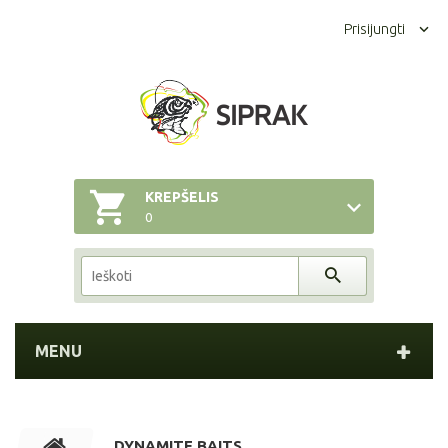
Prisijungti
KREPŠELIS
0
MENU
DYNAMITE BAITS