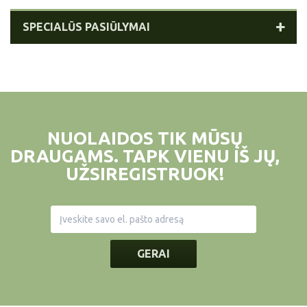
SPECIALŪS PASIŪLYMAI
NUOLAIDOS TIK MŪSŲ
DRAUGAMS. TAPK VIENU IŠ JŲ,
UŽSIREGISTRUOK!
GERAI