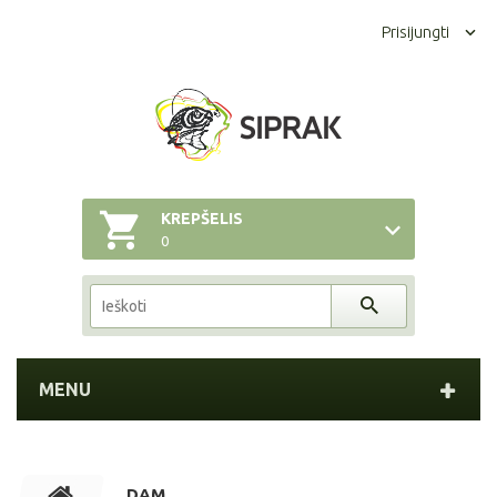
Prisijungti
KREPŠELIS
0
MENU
DAM