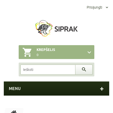
Prisijungti
KREPŠELIS
0
MENU