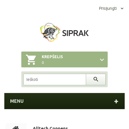
Prisijungti
KREPŠELIS
0
MENU
Alltech Coppens