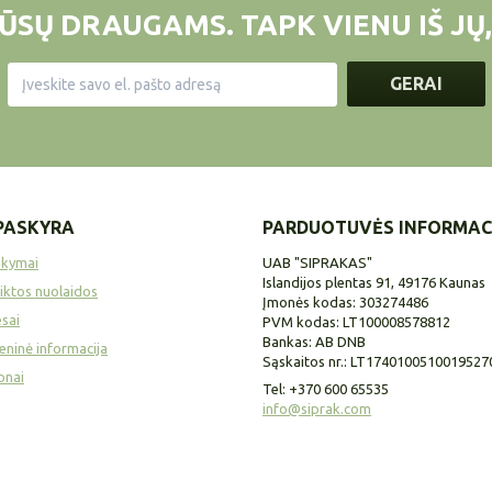
ŪSŲ DRAUGAMS. TAPK VIENU IŠ JŲ,
GERAI
PASKYRA
PARDUOTUVĖS INFORMAC
akymai
UAB "SIPRAKAS"
Islandijos plentas 91, 49176 Kaunas
iktos nuolaidos
Įmonės kodas: 303274486
sai
PVM kodas: LT100008578812
Bankas: AB DNB
ninė informacija
Sąskaitos nr.: LT1740100510019527
onai
Tel:
+370 600 65535
info@siprak.com