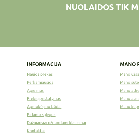
NUOLAIDOS TIK M
INFORMACIJA
MANO 
Naujos prekės
Mano užs
Perkamiausios
Mano sute
Apie mus
Mano adre
Prekių pristatymas
Mano asme
Apmokėjimo būdai
Mano kup
Pirkimo sąlygos
Dažniausiai užduodami klausimai
Kontaktai