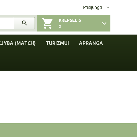
Prisijungti
KREPŠELIS
0
EJYBA (MATCH)
TURIZMUI
APRANGA