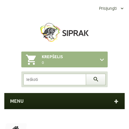
Prisijungti
KREPŠELIS
0
MENU