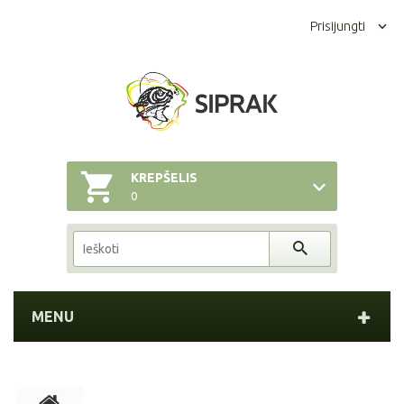
Prisijungti
KREPŠELIS
0
MENU