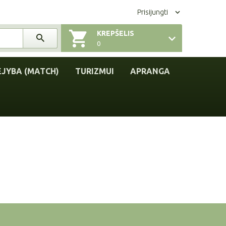
Prisijungti
KREPŠELIS
0
EJYBA (MATCH)
TURIZMUI
APRANGA