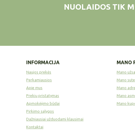
NUOLAIDOS TIK M
INFORMACIJA
MANO 
Naujos prekės
Mano užs
Perkamiausios
Mano sute
Apie mus
Mano adre
Prekių pristatymas
Mano asme
Apmokėjimo būdai
Mano kup
Pirkimo sąlygos
Dažniausiai užduodami klausimai
Kontaktai