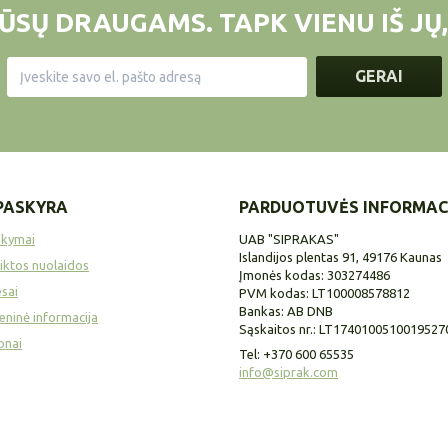
ŪSŲ DRAUGAMS. TAPK VIENU IŠ JŲ,
GERAI
PASKYRA
PARDUOTUVĖS INFORMAC
akymai
UAB "SIPRAKAS"
Islandijos plentas 91, 49176 Kaunas
iktos nuolaidos
Įmonės kodas: 303274486
sai
PVM kodas: LT100008578812
Bankas: AB DNB
ninė informacija
Sąskaitos nr.: LT1740100510019527
onai
Tel:
+370 600 65535
info@siprak.com