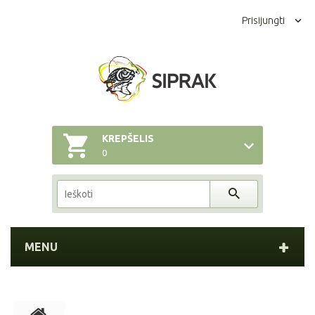
Prisijungti
KREPŠELIS
0
MENU